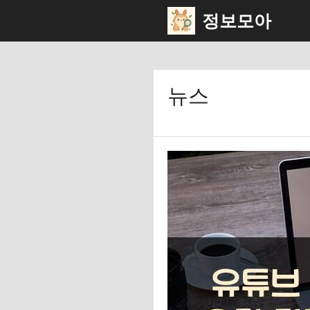
컨
정보모아
텐
츠
로
뉴스
건
너
뛰
기