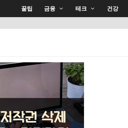
꿀팁
금융
테크
건강