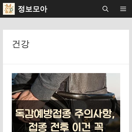
컨
정보모아
메
텐
츠
뉴
로
건강
건
너
뛰
기