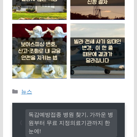
카
뉴스
테
고
독감예방접종 병원 찾기, 가까운 병
리
원부터 무료 지정의료기관까지 한
눈에!