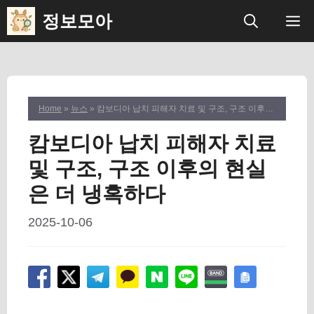
컨
정보모아
메
텐
츠
뉴
로
건
Home
»
뉴스
» 캄보디아 납치 피해자 치료 및 구조, 구조 이후의 현실은 더 냉혹하다
너
캄보디아 납치 피해자 치료
뛰
및 구조, 구조 이후의 현실
기
은 더 냉혹하다
2025-10-06