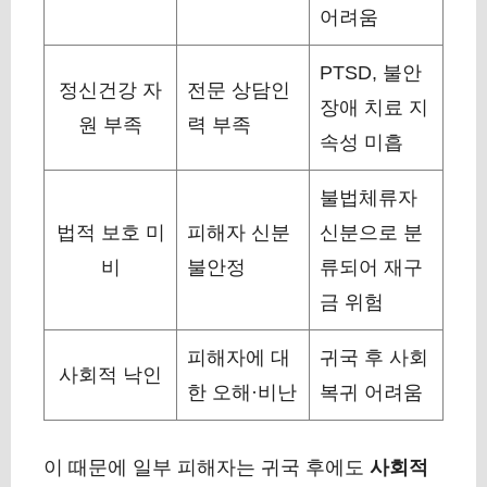
어려움
PTSD, 불안
정신건강 자
전문 상담인
장애 치료 지
원 부족
력 부족
속성 미흡
불법체류자
법적 보호 미
피해자 신분
신분으로 분
비
불안정
류되어 재구
금 위험
피해자에 대
귀국 후 사회
사회적 낙인
한 오해·비난
복귀 어려움
이 때문에 일부 피해자는 귀국 후에도
사회적